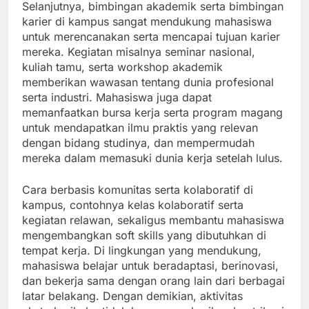
Selanjutnya, bimbingan akademik serta bimbingan
karier di kampus sangat mendukung mahasiswa
untuk merencanakan serta mencapai tujuan karier
mereka. Kegiatan misalnya seminar nasional,
kuliah tamu, serta workshop akademik
memberikan wawasan tentang dunia profesional
serta industri. Mahasiswa juga dapat
memanfaatkan bursa kerja serta program magang
untuk mendapatkan ilmu praktis yang relevan
dengan bidang studinya, dan mempermudah
mereka dalam memasuki dunia kerja setelah lulus.
Cara berbasis komunitas serta kolaboratif di
kampus, contohnya kelas kolaboratif serta
kegiatan relawan, sekaligus membantu mahasiswa
mengembangkan soft skills yang dibutuhkan di
tempat kerja. Di lingkungan yang mendukung,
mahasiswa belajar untuk beradaptasi, berinovasi,
dan bekerja sama dengan orang lain dari berbagai
latar belakang. Dengan demikian, aktivitas