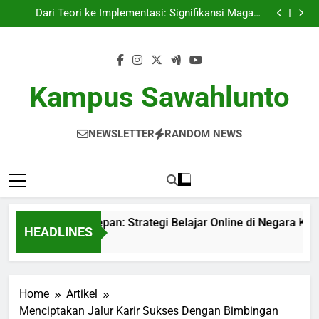
Menyambut Zaman Depan: Strategi Belajar Online di
Skip
Negara Kesatuan Republik Indonesia
Dari Teori ke Implementasi: Signifikansi Magang
to
dalam Era Kontemporer
Membangun Komunitas Universitas dengan Kokoh:
Kolaborasi dan Pembaruan
Menciptakan Coworking Space di Perguruan Tinggi:
content
Fasilitas untuk Kreativitas dan Sinergi
Menyambut Zaman Depan: Strategi Belajar Online di
Negara Kesatuan Republik Indonesia
Dari Teori ke Implementasi: Signifikansi Magang
dalam Era Kontemporer
Membangun Komunitas Universitas dengan Kokoh:
Kampus Sawahlunto
Kolaborasi dan Pembaruan
Menciptakan Coworking Space di Perguruan Tinggi:
Fasilitas untuk Kreativitas dan Sinergi
NEWSLETTER
RANDOM NEWS
mbut Zaman Depan: Strategi Belajar Online di Negara Kesatu
HEADLINES
hs Ago
Home
Artikel
Menciptakan Jalur Karir Sukses Dengan Bimbingan