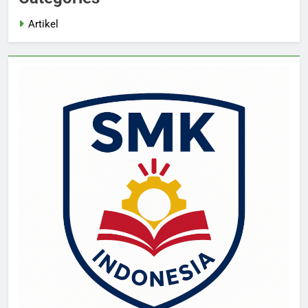
Artikel