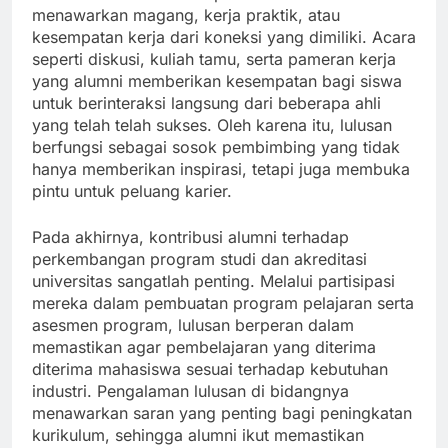
menawarkan magang, kerja praktik, atau
kesempatan kerja dari koneksi yang dimiliki. Acara
seperti diskusi, kuliah tamu, serta pameran kerja
yang alumni memberikan kesempatan bagi siswa
untuk berinteraksi langsung dari beberapa ahli
yang telah telah sukses. Oleh karena itu, lulusan
berfungsi sebagai sosok pembimbing yang tidak
hanya memberikan inspirasi, tetapi juga membuka
pintu untuk peluang karier.
Pada akhirnya, kontribusi alumni terhadap
perkembangan program studi dan akreditasi
universitas sangatlah penting. Melalui partisipasi
mereka dalam pembuatan program pelajaran serta
asesmen program, lulusan berperan dalam
memastikan agar pembelajaran yang diterima
diterima mahasiswa sesuai terhadap kebutuhan
industri. Pengalaman lulusan di bidangnya
menawarkan saran yang penting bagi peningkatan
kurikulum, sehingga alumni ikut memastikan