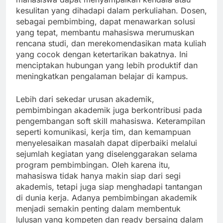
kesulitan yang dihadapi dalam perkuliahan. Dosen,
sebagai pembimbing, dapat menawarkan solusi
yang tepat, membantu mahasiswa merumuskan
rencana studi, dan merekomendasikan mata kuliah
yang cocok dengan ketertarikan bakatnya. Ini
menciptakan hubungan yang lebih produktif dan
meningkatkan pengalaman belajar di kampus.
Lebih dari sekedar urusan akademik,
pembimbingan akademik juga berkontribusi pada
pengembangan soft skill mahasiswa. Keterampilan
seperti komunikasi, kerja tim, dan kemampuan
menyelesaikan masalah dapat diperbaiki melalui
sejumlah kegiatan yang diselenggarakan selama
program pembimbingan. Oleh karena itu,
mahasiswa tidak hanya makin siap dari segi
akademis, tetapi juga siap menghadapi tantangan
di dunia kerja. Adanya pembimbingan akademik
menjadi semakin penting dalam membentuk
lulusan yang kompeten dan ready bersaing dalam