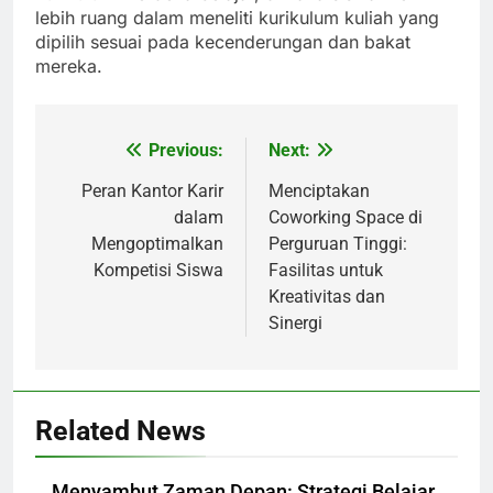
lebih ruang dalam meneliti kurikulum kuliah yang
dipilih sesuai pada kecenderungan dan bakat
mereka.
Previous:
Next:
Post
navigation
Peran Kantor Karir
Menciptakan
dalam
Coworking Space di
Mengoptimalkan
Perguruan Tinggi:
Kompetisi Siswa
Fasilitas untuk
Kreativitas dan
Sinergi
Related News
Menyambut Zaman Depan: Strategi Belajar