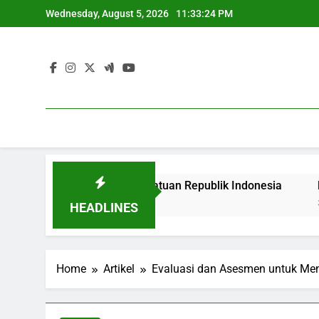
Skip
Wednesday, August 5, 2026
11:33:24 PM
to
content
line di Negara Kesatuan Republik Indonesia
Dari Teori
3 Months Ago
HEADLINES
Home
Artikel
Evaluasi dan Asesmen untuk Men