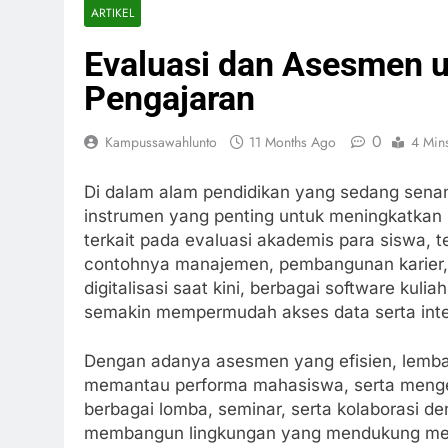
ARTIKEL
Evaluasi dan Asesmen 
Pengajaran
0
Kampussawahlunto
11 Months Ago
4 Min
Di dalam alam pendidikan yang sedang sena
instrumen yang penting untuk meningkatkan m
terkait pada evaluasi akademis para siswa, 
contohnya manajemen, pembangunan karier, se
digitalisasi saat kini, berbagai software kulia
semakin mempermudah akses data serta inter
Dengan adanya asesmen yang efisien, lembag
memantau performa mahasiswa, serta menget
berbagai lomba, seminar, serta kolaborasi 
membangun lingkungan yang mendukung mend