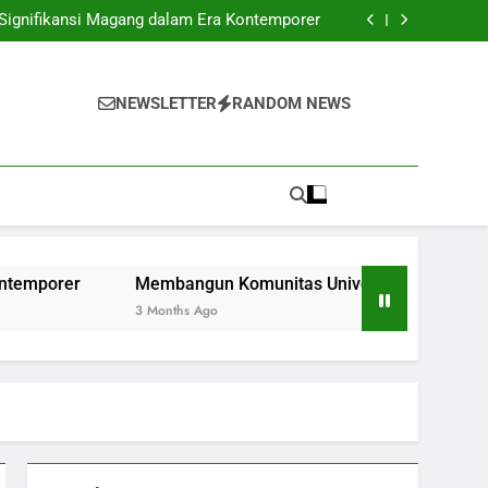
Strategi Belajar Online di Negara Kesatuan
Republik Indonesia
 Signifikansi Magang dalam Era Kontemporer
Universitas dengan Kokoh: Kolaborasi dan
Pembaruan
 Space di Perguruan Tinggi: Fasilitas untuk
Kreativitas dan Sinergi
Strategi Belajar Online di Negara Kesatuan
Republik Indonesia
 Signifikansi Magang dalam Era Kontemporer
NEWSLETTER
RANDOM NEWS
Universitas dengan Kokoh: Kolaborasi dan
Pembaruan
 Space di Perguruan Tinggi: Fasilitas untuk
Kreativitas dan Sinergi
Membangun Komunitas Universitas dengan Kokoh: Kol
3 Months Ago