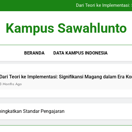
Menyambut Zaman Depan: 
Dari Teori ke Implementasi:
Membangun Komunitas 
Menciptakan Coworking
Menyambut Zaman Depan: 
Kampus Sawahlunto
Dari Teori ke Implementasi:
Membangun Komunitas 
Menciptakan Coworking
BERANDA
DATA KAMPUS INDONESIA
 ke Implementasi: Signifikansi Magang dalam Era Kontemporer
ingkatkan Standar Pengajaran